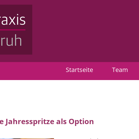
fo@tierarztpraxis-pankow.de
Startseite
Team
 Jahresspritze als Option