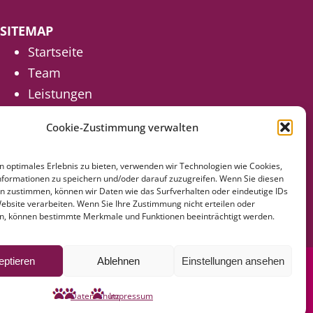
SITEMAP
Startseite
Team
Leistungen
Hunde
Cookie-Zustimmung verwalten
Katzen
Heimtiere
n optimales Erlebnis zu bieten, verwenden wir Technologien wie Cookies,
Online Sprechstunde
formationen zu speichern und/oder darauf zuzugreifen. Wenn Sie diesen
n zustimmen, können wir Daten wie das Surfverhalten oder eindeutige IDs
News
Website verarbeiten. Wenn Sie Ihre Zustimmung nicht erteilen oder
n, können bestimmte Merkmale und Funktionen beeinträchtigt werden.
Kontakt
eptieren
Ablehnen
Einstellungen ansehen
Impressum
Datenschutz
Datenschutz
Impressum