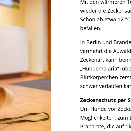
Mit den wärmeren T
wieder die Zeckensa
Schon ab etwa 12 °
befallen.
In Berlin und Brande
vermehrt die Auwaldz
Zeckenart kann bei
„Hundemalaria“) übe
Blutkörperchen zerst
schwer verlaufen ka
Zeckenschutz per S
Um Hunde vor Zecken
Möglichkeiten, zum 
Präparate, die auf d